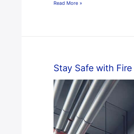
Read More »
Stay
Stay Safe with Fir
Safe
with
Fire
Alarm
System