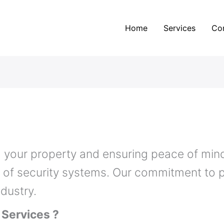
Home
Services
Co
 your property and ensuring peace of mind
ld of security systems. Our commitment to 
ndustry.
Services ?