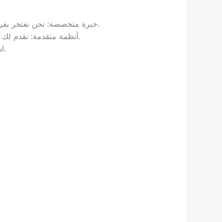
خبرة متخصصة: نحن نفتخر بفريق من الخبراء ذوي الخبرة في مجال تركيب كاميرات مراقبة. نضمن لك تنفيذ المشروع بدقة واحترافية.
أنظمة متقدمة: نقدم لك أحدث التقنيات في مجال الأمان والمراقبة. ستحصل على كاميرات عالية الجودة مع أنظمة رصد متقدمة.
استشارة مجانية: نقدم لك استشارة مجانية لفهم احتياجاتك وتصميم نظام مخصص يلبي متطلباتك بالضبط.